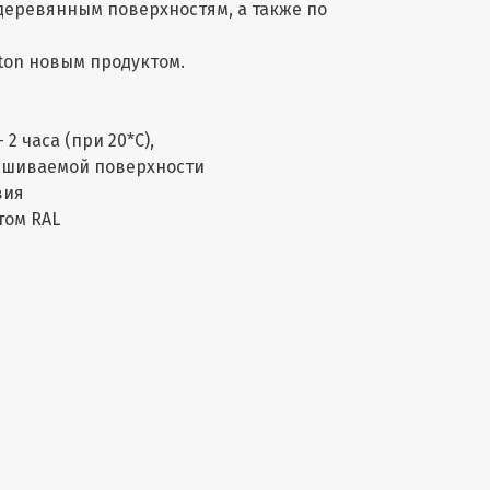
деревянным поверхностям, а также по
ton новым продуктом.
2 часа (при 20*С),
рашиваемой поверхности
вия
том RAL