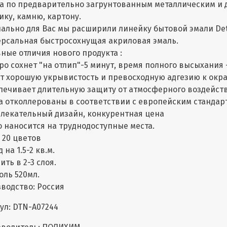
а по предварительно загрунтованным металлическим и 
ику, камню, картону.
ально для Вас мы расширили линейку бытовой эмали De
рсальная быстросохнущая акриловая эмаль.
ные отличия нового продукта :
ро сохнет "на отлип"-5 минут, время полного высыхания - 
т хорошую укрывистость и превосходную адгезию к ок
печивает длительную защиту от атмосферного воздейст
а отколлерованы в соответствии с европейским стандар
лекательный дизайн, конкурентная цена
о наносится на труднодоступные места.
лее 20 цветов
 на 1.5-2 кв.м.
ить в 2-3 слоя.
золь 520мл.
водство: Россия
ул: DTN-A07244