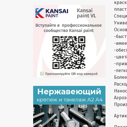
краск
пласт
Специ
Униве
Основ
-быст
-имее
-обес
-цвет
-прив
-легк
Бо
Расход
Нанос
Аэро
Произ
Артик