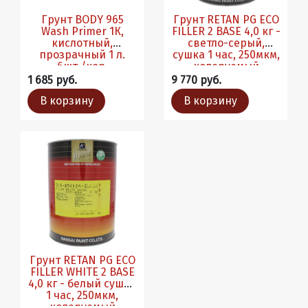
Грунт BODY 965
Грунт RETAN PG ECO
Wash Primer 1К,
FILLER 2 BASE 4,0 кг -
кислотный,
светло-серый,
прозрачный 1 л.
сушка 1 час, 250мкм,
6шт./кор.
колеруемый
1 685 руб.
9 770 руб.
В корзину
В корзину
Грунт RETAN PG ECO
FILLER WHITE 2 BASE
4,0 кг - белый сушка
1 час, 250мкм,
колеруемый