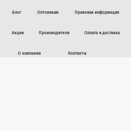
Блог
Оптовикам
Правовая информация
Акции
Производители
Оплата и доставка
О компании
Контакты
Задать вопрос
ИП Винокурова Л.И.,
ОГРНИП: 309253602100040
50 лет ВЛКСМ, 26
+7 (423) 225-39-15