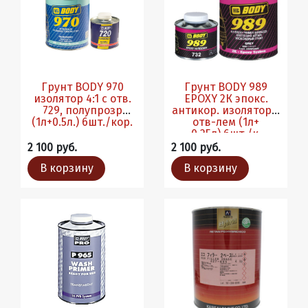
Грунт BODY 970
Грунт BODY 989
изолятор 4:1 с отв.
EPOXY 2К эпокс.
729, полупрозр
антикор. изолятор с
(1л+0.5л.) 6шт./кор.
отв-лем (1л+
0.25л).6шт./к.
2 100 руб.
2 100 руб.
В корзину
В корзину