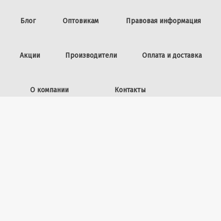
Блог
Оптовикам
Правовая информация
Акции
Производители
Оплата и доставка
О компании
Контакты
Задать вопрос
ИП Винокурова Л.И.,
ОГРНИП: 309253602100040
50 лет ВЛКСМ, 26
+7 (423) 225-39-15