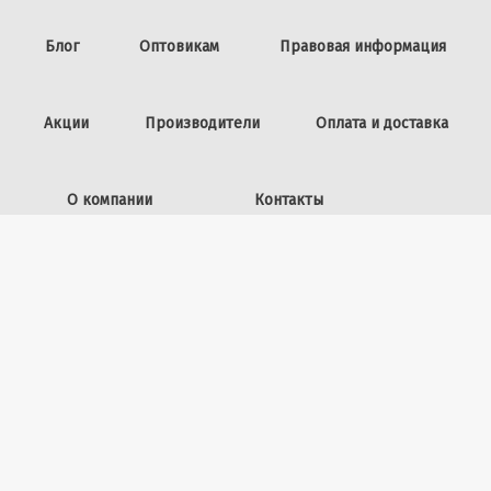
Блог
Оптовикам
Правовая информация
Акции
Производители
Оплата и доставка
О компании
Контакты
Задать вопрос
ИП Винокурова Л.И.,
ОГРНИП: 309253602100040
50 лет ВЛКСМ, 26
+7 (423) 225-39-15