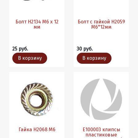
Болт H2134 М6 х 12
Болт с гайкой H2059
мм
М6*12мм
25 руб.
30 руб.
В корзину
В корзину
Гайка H2068 М6
Е100003 клипсы
пластиковые