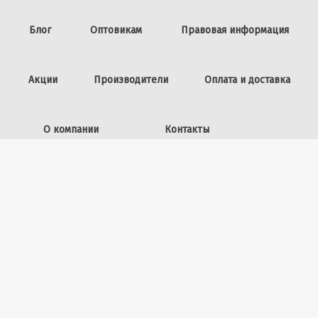
Блог
Оптовикам
Правовая информация
Акции
Производители
Оплата и доставка
О компании
Контакты
Задать вопрос
ИП Винокурова Л.И.,
ОГРНИП: 309253602100040
50 лет ВЛКСМ, 26
+7 (423) 225-39-15