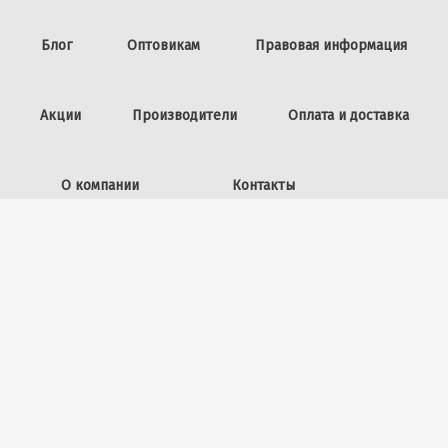
Блог
Оптовикам
Правовая информация
Акции
Производители
Оплата и доставка
О компании
Контакты
Задать вопрос
ИП Винокурова Л.И.,
ОГРНИП: 309253602100040
50 лет ВЛКСМ, 26
+7 (423) 225-39-15