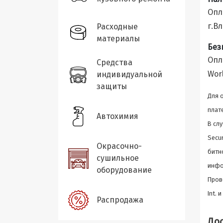
Опл
г.В
Расходные
материалы
Без
Опл
Средства
Wor
индивидуальной
защиты
Для 
плат
Автохимия
В сл
Secu
Окрасочно-
битн
сушильное
инфо
оборудование
Пров
Int. 
Распродажа
До