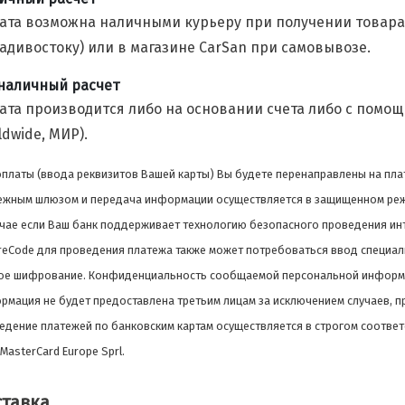
ата возможна наличными курьеру при получении товара 
ладивостоку) или в магазине CarSan при самовывозе.
наличный расчет
ата производится либо на основании счета либо с помощ
ldwide, МИР).
оплаты (ввода реквизитов Вашей карты) Вы будете перенаправлены на пл
ежным шлюзом и передача информации осуществляется в защищенном реж
учае если Ваш банк поддерживает технологию безопасного проведения инте
reCode для проведения платежа также может потребоваться ввод специал
ое шифрование. Конфиденциальность сообщаемой персональной информа
рмация не будет предоставлена третьим лицам за исключением случаев, 
едение платежей по банковским картам осуществляется в строгом соответ
и MasterCard Europe Sprl.
ставка