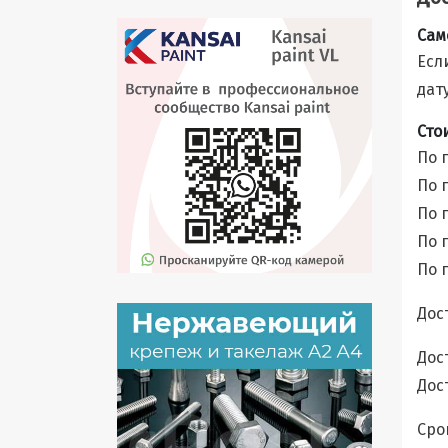
Сам
Есл
дат
Сто
По 
По 
По 
По 
По 
Дос
Дост
Дос
Сро