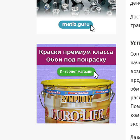
ден
Дос
тра
Ус
Сог
кач
воз
про
обм
рас
Пом
ком
экс
Лак