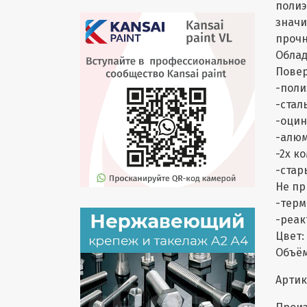
полиэ
значи
прочн
Облад
Повер
-пол
-сталь
-оцин
-алю
-2х к
-стар
Не пр
-терм
-реа
Цвет:
Объё
Артик