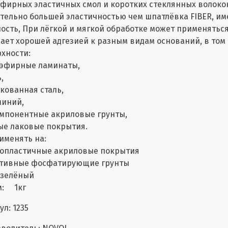
фирных эластичных смол и коротких стеклянных волокон
тельно большей эластичностью чем шпатлёвка FIBER, и
ость, При лёгкой и мягкой обработке может применяться
ает хорошей адгезией к разным видам оснований, в том 
хности:
иэфирные ламинаты,
,
кованная сталь,
миний,
омпонентные акриловые грунты,
ые лаковые покрытия.
именять на:
опластичные акриловые покрытия
ктивные фосфатирующие грунты
 зелёный
м: 1кг
ул: 1235