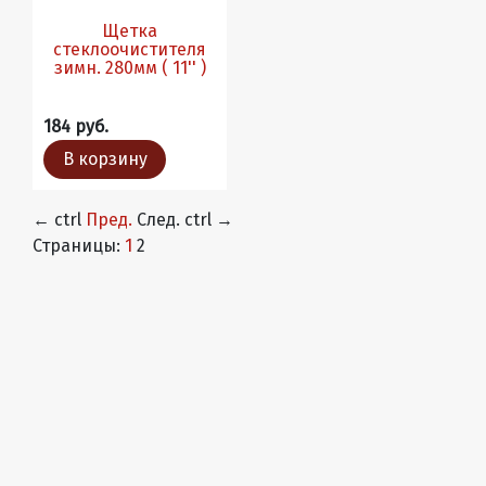
Щетка
стеклоочистителя
зимн. 280мм ( 11'' )
184 руб.
В корзину
←
ctrl
Пред.
След.
ctrl
→
Страницы:
1
2