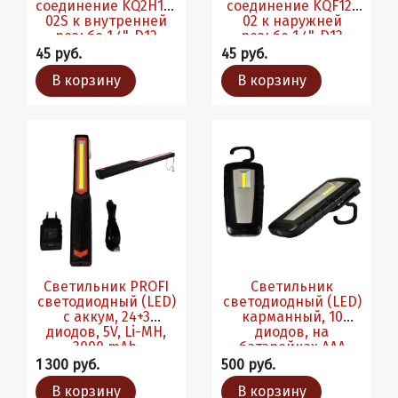
соединение KQ2H12-
соединение KQF12-
02S к внутренней
02 к наружней
резьбе 1,4", D12
резьбе 1,4", D12
45 руб.
45 руб.
В корзину
В корзину
Светильник PROFI
Светильник
светодиодный (LED)
светодиодный (LED)
с аккум, 24+3
карманный, 10
диодов, 5V, Li-MH,
диодов, на
3000 mAh,
батарейках AAA
адаптер/USB
1 300 руб.
500 руб.
В корзину
В корзину