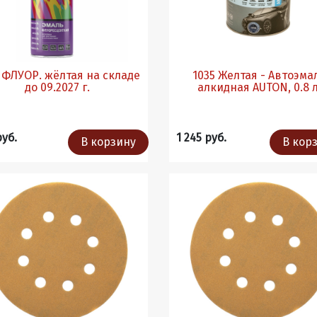
де
1035 Желтая - Автоэма
до 09.2027 г.
алкидная AUTON, 0.8 л
руб.
1 245 руб.
В корзину
В кор