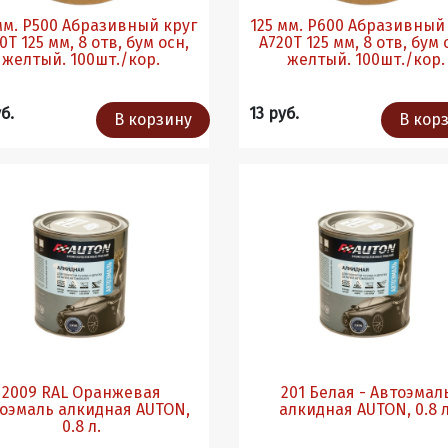
125 мм. Р600 Абразивный круг
отв, бум осн,
A720T 125 мм, 8 отв, бум осн,
желтый. 100шт./кор.
желтый. 100шт./кор.
б.
13 руб.
В корзину
В кор
2009 RAL Оранжевая
201 Белая - Автоэмал
оэмаль алкидная AUTON,
алкидная AUTON, 0.8 л
0.8 л.