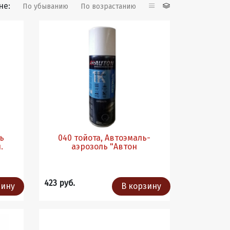
не:
По убыванию
По возрастанию
ль
040 тойота, Автоэмаль-
.
аэрозоль "Автон
423 руб.
зину
В корзину