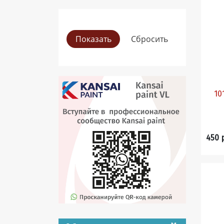
101
450 