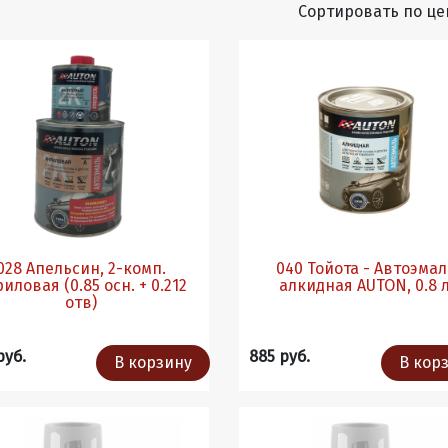
Сортировать по це
028 Апельсин, 2-комп.
040 Тойота - Автоэма
ая (0.85 осн. + 0.212
алкидная AUTON, 0.8 л
отв)
руб.
885 руб.
В корзину
В кор