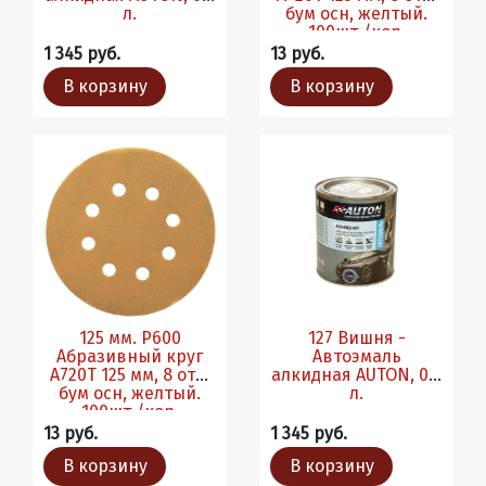
л.
бум осн, желтый.
100шт./кор.
1 345 руб.
13 руб.
В корзину
В корзину
125 мм. Р600
127 Вишня -
Абразивный круг
Автоэмаль
A720T 125 мм, 8 отв,
алкидная AUTON, 0.8
бум осн, желтый.
л.
100шт./кор.
13 руб.
1 345 руб.
В корзину
В корзину